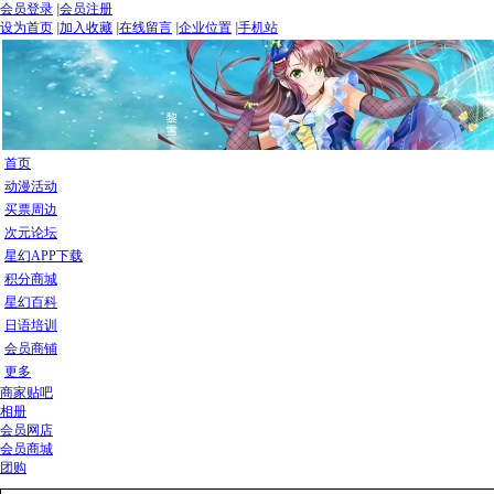
会员登录
|
会员注册
设为首页
|
加入收藏
|
在线留言
|
企业位置
|
手机站
首页
动漫活动
买票周边
次元论坛
星幻APP下载
积分商城
星幻百科
日语培训
会员商铺
更多
商家贴吧
相册
会员网店
会员商城
团购