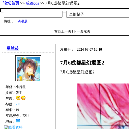
论坛首页
>>
成都cos
>>
7月6成都星幻返图2
热搜：
动漫展
首页
上一页
1
下一页
尾页
星兰莜
发布于：
2024-07-07 16:10
7月6成都星幻返图2
7月6成都星幻返图2
等级：
小行星
头衔：
版主
星数：
帖数：
211
精华：
19
互动积分：
2214
消息：
查看资料