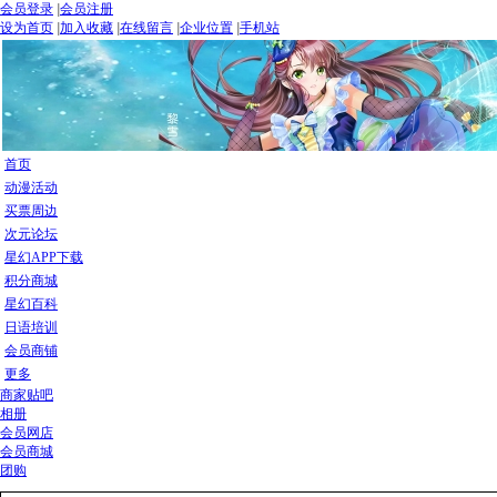
会员登录
|
会员注册
设为首页
|
加入收藏
|
在线留言
|
企业位置
|
手机站
首页
动漫活动
买票周边
次元论坛
星幻APP下载
积分商城
星幻百科
日语培训
会员商铺
更多
商家贴吧
相册
会员网店
会员商城
团购