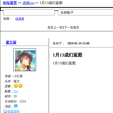
论坛首页
>>
成都cos
>>
1月13成幻返图
热搜：
动漫展
首页
上一页
1
下一页
尾页
星兰莜
发布于：
2024-01-14 13:48
1月13成幻返图
1月13成幻返图
等级：
小行星
头衔：
版主
星数：
帖数：
211
精华：
19
互动积分：
2214
消息：
查看资料