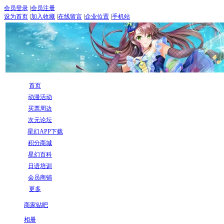
会员登录
|
会员注册
设为首页
|
加入收藏
|
在线留言
|
企业位置
|
手机站
首页
动漫活动
买票周边
次元论坛
星幻APP下载
积分商城
星幻百科
日语培训
会员商铺
更多
商家贴吧
相册