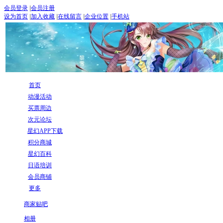
会员登录
|
会员注册
设为首页
|
加入收藏
|
在线留言
|
企业位置
|
手机站
首页
动漫活动
买票周边
次元论坛
星幻APP下载
积分商城
星幻百科
日语培训
会员商铺
更多
商家贴吧
相册