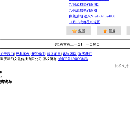
7月6成都星幻返图2
7月6成都星幻返图
白菜后期 速来V ydnd61324900
11月18成都星幻返图
收藏
顶
0
共
1
页
首页
上一页
1
下一页
尾页
关于我们
|
经典案例
|
新闻动态
|
服务项目
|
咨询团队
|
联系我们
重庆星幻文化传播有限公司 版权所有.
渝ICP备18000984号
技术支持
0
×
购物车