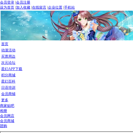
会员登录
|
会员注册
设为首页
|
加入收藏
|
在线留言
|
企业位置
|
手机站
首页
动漫活动
买票周边
次元论坛
星幻APP下载
积分商城
星幻百科
日语培训
会员商铺
更多
商家贴吧
相册
会员网店
会员商城
团购