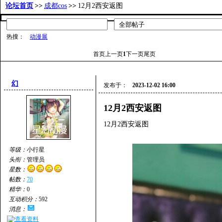
论坛首页
>>
成都cos
>>
12月2西安返图
热搜：
动漫展
首页
上一页
1
下一页
尾页
幻
发布于：
2023-12-02 16:00
12月2西安返图
12月2西安返图
等级：
小行星
头衔：
管理员
星数：
帖数：
70
精华：
0
互动积分：
592
消息：
查看资料