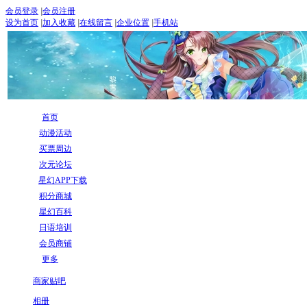
会员登录
|
会员注册
设为首页
|
加入收藏
|
在线留言
|
企业位置
|
手机站
首页
动漫活动
买票周边
次元论坛
星幻APP下载
积分商城
星幻百科
日语培训
会员商铺
更多
商家贴吧
相册