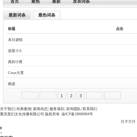
首页
最热
最新
发表词条
最新词条
最热词条
标题
点击
末日虚惊
游星小A
2369
真的小夜
2429
2019-03-12 18:40:58
Coser大萱
2666
2018-03-04 18:14:18
管理员
南波
2656
2018-01-24 23:52:23
管理员
1
2
3
2862
2019-01-11 16:07:19
管理员
2018-01-27 01:12:40
关于我们
|
经典案例
|
新闻动态
|
服务项目
|
咨询团队
|
联系我们
管理员
重庆星幻文化传播有限公司 版权所有.
渝ICP备18000984号
管理员
技术支持
0
×