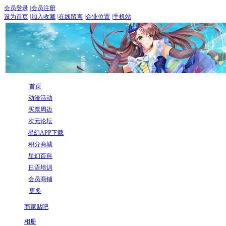
会员登录
|
会员注册
设为首页
|
加入收藏
|
在线留言
|
企业位置
|
手机站
首页
动漫活动
买票周边
次元论坛
星幻APP下载
积分商城
星幻百科
日语培训
会员商铺
更多
商家贴吧
相册