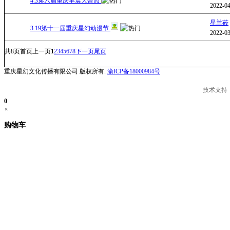
4.3笫六届重庆丰晨大合照
2022-04
星兰莜
3.19第十一届重庆星幻动漫节
2022-03
共
8
页
首页
上一页
1
2
3
4
5
6
7
8
下一页
尾页
重庆星幻文化传播有限公司 版权所有.
渝ICP备18000984号
技术支持
0
×
购物车