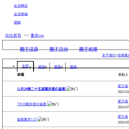
会员网店
会员商城
团购
论坛首页
>>
重庆cos
圈子话题
圈子活动
圈子相册
关于我们
|
经典案
全部
精华
最新
最热
标题
发帖人
星兰莜
12月28第二十五届重庆星幻返图
2025-01
星兰莜
7月20重庆星幻返图
2024-07
星兰莜
返图重庆5.25
2024-05