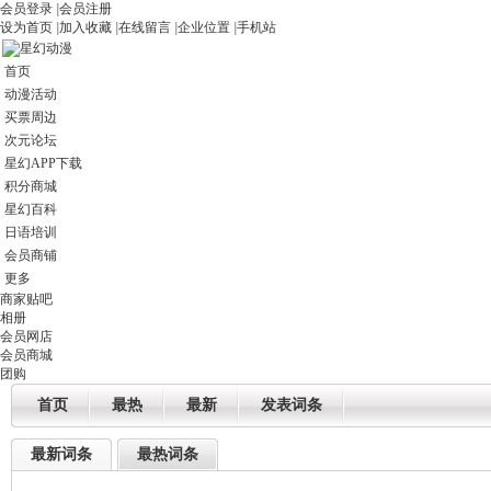
会员登录
|
会员注册
设为首页
|
加入收藏
|
在线留言
|
企业位置
|
手机站
首页
动漫活动
买票周边
次元论坛
星幻APP下载
积分商城
星幻百科
日语培训
会员商铺
更多
商家贴吧
相册
会员网店
会员商城
团购
首页
最热
最新
发表词条
最新词条
最热词条